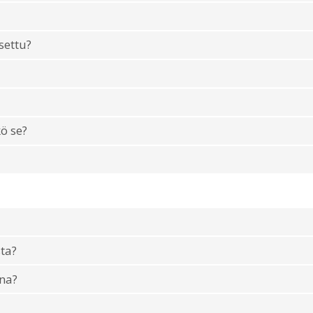
settu?
ö se?
ta?
na?