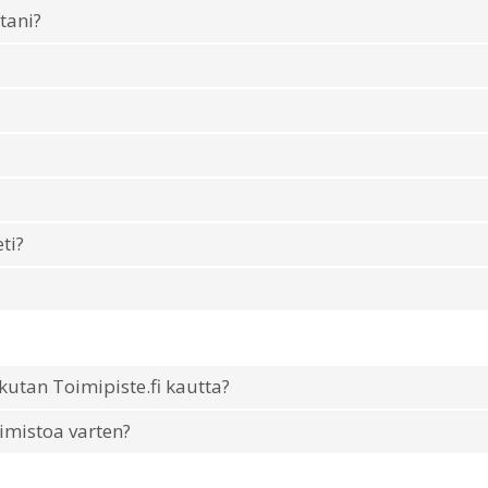
tani?
ti?
utan Toimipiste.fi kautta?
imistoa varten?