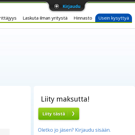
Kirjaudu
ittäjyys
Laskuta ilman yritystä
Hinnasto
Usein kysyttyä
Liity maksutta!
Liity tästä
Oletko jo jäsen? Kirjaudu sisään.