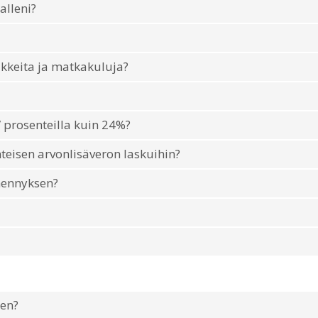
alleni?
ikkeita ja matkakuluja?
 prosenteilla kuin 24%?
eisen arvonlisäveron laskuihin?
hennyksen?
ten?