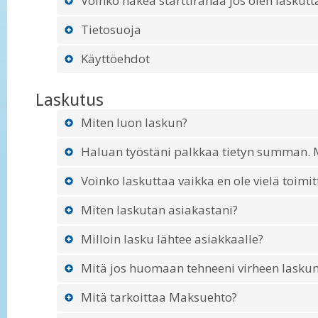
Voinko hakea starttirahaa jos olen laskutt
Tietosuoja
Käyttöehdot
Laskutus
Miten luon laskun?
Haluan työstäni palkkaa tietyn summan. M
Voinko laskuttaa vaikka en ole vielä toimit
Miten laskutan asiakastani?
Milloin lasku lähtee asiakkaalle?
Mitä jos huomaan tehneeni virheen lask
Mitä tarkoittaa Maksuehto?