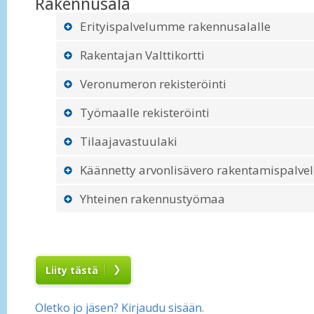
Rakennusala
Erityispalvelumme rakennusalalle
Rakentajan Valttikortti
Veronumeron rekisteröinti
Työmaalle rekisteröinti
Tilaajavastuulaki
Käännetty arvonlisävero rakentamispalvel
Yhteinen rakennustyömaa
Liity tästä
Oletko jo jäsen? Kirjaudu sisään.