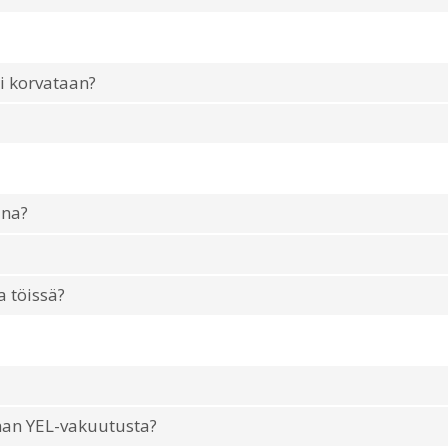
i korvataan?
ana?
 töissä?
lman YEL-vakuutusta?