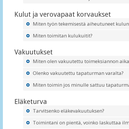
Kulut ja verovapaat korvaukset
Miten työn tekemisestä aiheutuneet kulun
Miten toimitan kulukuitit?
Vakuutukset
Miten olen vakuutettu toimeksiannon aik
Olenko vakuutettu tapaturman varalta?
Miten toimin jos minulle sattuu tapaturma
Eläketurva
Tarvitsenko eläkevakuutuksen?
Toimintani on pientä, voinko laskuttaa i