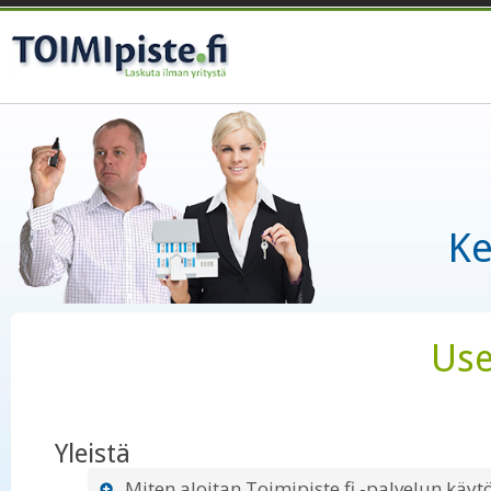
Ke
Use
Yleistä
Miten aloitan Toimipiste.fi -palvelun käyt