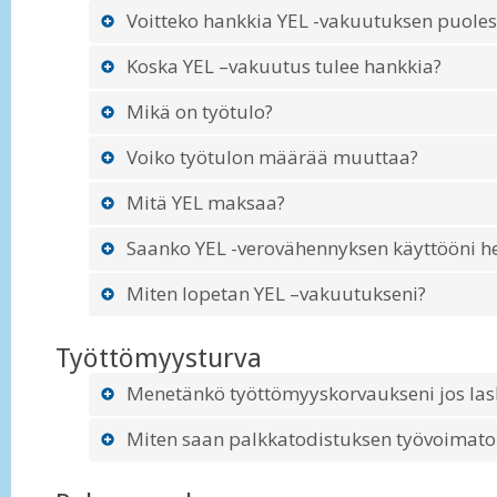
Voitteko hankkia YEL -vakuutuksen puoles
Koska YEL –vakuutus tulee hankkia?
Mikä on työtulo?
Voiko työtulon määrää muuttaa?
Mitä YEL maksaa?
Saanko YEL -verovähennyksen käyttööni he
Miten lopetan YEL –vakuutukseni?
Työttömyysturva
Menetänkö työttömyyskorvaukseni jos lask
Miten saan palkkatodistuksen työvoimato