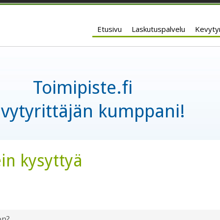
Etusivu
Laskutuspalvelu
Kevytyr
Toimipiste.fi
vytyrittäjän kumppani!
in kysyttyä
ön?