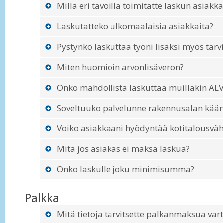
Millä eri tavoilla toimitatte laskun asiakka
Laskutatteko ulkomaalaisia asiakkaita?
Pystynkö laskuttaa työni lisäksi myös tarv
Miten huomioin arvonlisäveron?
Onko mahdollista laskuttaa muillakin ALV
Soveltuuko palvelunne rakennusalan käänt
Voiko asiakkaani hyödyntää kotitalousvä
Mitä jos asiakas ei maksa laskua?
Onko laskulle joku minimisumma?
Palkka
Mitä tietoja tarvitsette palkanmaksua var