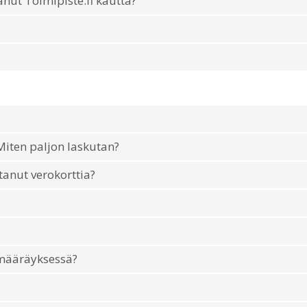
anut Toimipiste.fi kautta?
iten paljon laskutan?
tanut verokorttia?
umääräyksessä?