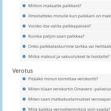
Milloin maksatte palkkani?
Ilmoitatteko minulle kun palkkani on mak
Voinko itse valita palkkapäivän?
Kuinka paljon saan palkkaa?
Onko palkkalaskurinne tarkka vai heittääk
Mitkä maksut ja vakuutukset te hoidatte?
Verotus
Pitääkö minun toimittaa verokortti?
Miten tilaan verokortin Omavero -palvelus
Miten saan matkakustannukset verovapai
Mitä kaikkia verovähennyksiä voin saada?